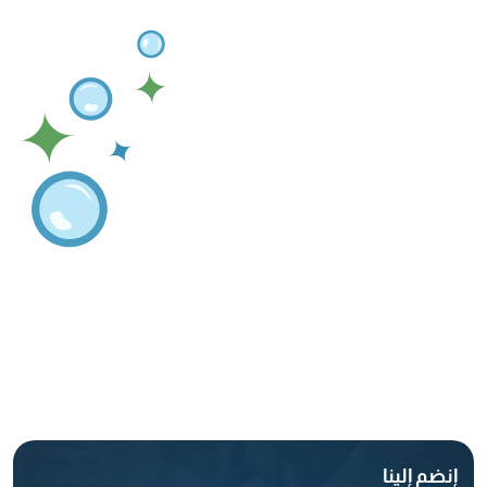
إنضم إلينا